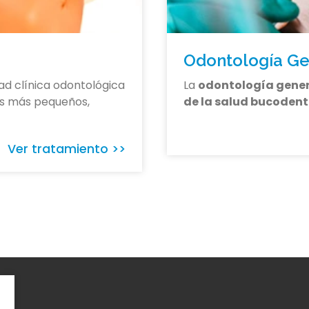
Odontología Ge
ad clínica odontológica
La
odontología gene
os más pequeños,
de la salud bucodent
Ver tratamiento >>