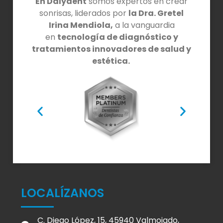
En Dalydent
somos expertos en crear
sonrisas, liderados por
la Dra. Gretel
Irina Mendiola,
a la vanguardia
en
tecnología de diagnóstico y
tratamientos innovadores de salud y
estética.
LOCALÍZANOS
C. Diego López, 15, 45940 Valmojado,