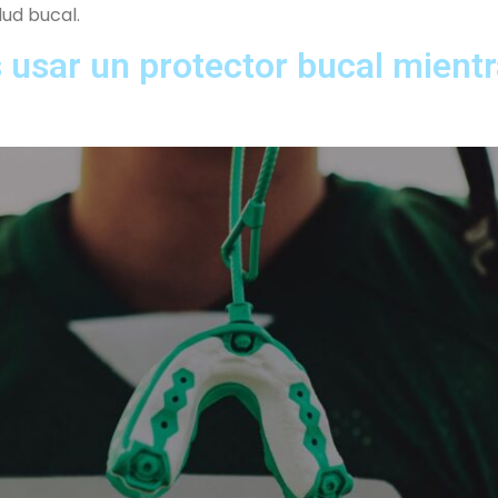
lud bucal.
 usar un protector bucal mientr