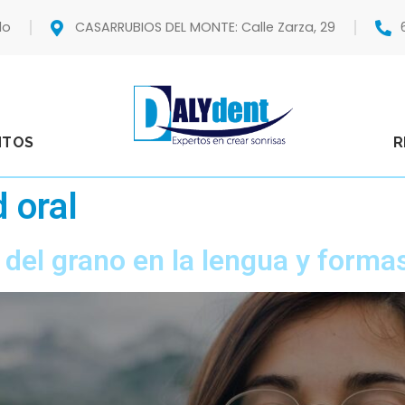
do
CASARRUBIOS DEL MONTE: Calle Zarza, 29
NTOS
R
 oral
del grano en la lengua y formas