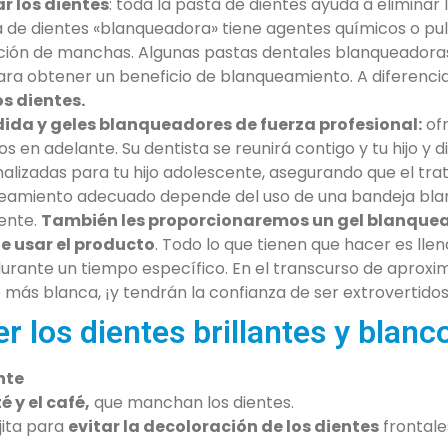
r los dientes
: toda la pasta de dientes ayuda a eliminar
a de dientes «blanqueadora» tiene agentes químicos o pu
nación de manchas. Algunas pastas dentales blanqueadora
 para obtener un beneficio de blanqueamiento. A diferenc
os dientes.
ida y geles blanqueadores de fuerza profesional:
of
 en adelante. Su dentista se reunirá contigo y tu hijo y di
lizadas para tu hijo adolescente, asegurando que el tr
ueamiento adecuado depende del uso de una bandeja bla
ente.
También les proporcionaremos un gel blanquead
e usar el producto
. Todo lo que tienen que hacer es ll
s durante un tiempo específico. En el transcurso de apro
más blanca, ¡y tendrán la confianza de ser extrovertidos
 los dientes brillantes y blanc
nte
é y el café,
que manchan los dientes.
jita para
evitar la decoloración de los dientes
frontale