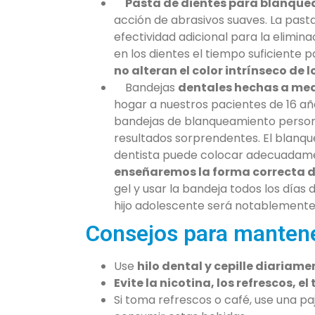
Pasta de dientes para blanquea
acción de abrasivos suaves. La past
efectividad adicional para la elimi
en los dientes el tiempo suficiente
no alteran el color intrínseco de l
Bandejas
dentales hechas a med
hogar a nuestros pacientes de 16 años
bandejas de blanqueamiento persona
resultados sorprendentes. El blanq
dentista puede colocar adecuadam
enseñaremos la forma correcta d
gel y usar la bandeja todos los día
hijo adolescente será notablemente 
Consejos para mantener
Use
hilo dental y cepille diariame
Evite la nicotina, los refrescos, el t
Si toma refrescos o café, use una pa