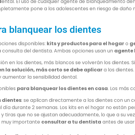
d
ental. El uso de cualquier agente de blanqueamiento den
letamente pone a los adolescentes en riesgo de daño n
a blanquear los dientes
pciones disponibles:
kits y productos para el hogar
o
g
a consulta del dentista. Ambas opciones usan un
agente 
n en los dientes, más blancos se volverán los dientes.
n la solución, más corto se debe aplicar
a los dientes
 aumentar la sensibilidad dental.
onibles
para blanquear los dientes en casa
. Los más c
s dientes
: se aplican directamente a los dientes con un ce
l día durante 2 semanas. Los kits en el hogar no están p
 tiras que no se ajustan adecuadamente, lo que a su vez 
 Es muy importante
consultar a tu dentista
antes de usar