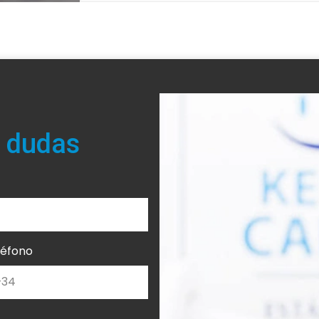
 dudas
léfono