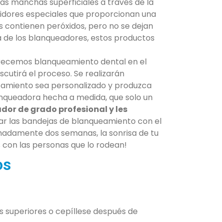
 las manchas superficiales a través de la
lidores especiales que proporcionan una
s contienen peróxidos, pero no se dejan
ia de los blanqueadores, estos productos
recemos blanqueamiento dental en el
scutirá el proceso. Se realizarán
atamiento sea personalizado y produzca
nqueadora hecha a medida, que solo un
or de grado profesional y les
enar las bandejas de blanqueamiento con el
ximadamente dos semanas, la sonrisa de tu
 con las personas que lo rodean!
os
s superiores o cepíllese después de