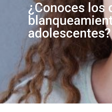
¿Conoces los d
blanqueamient
adolescentes?