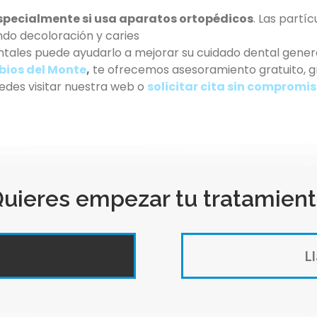
especialmente si usa aparatos ortopédicos
. Las part
ando decoloración y caries
ales puede ayudarlo a mejorar su cuidado dental genera
bios del Monte
,
te ofrecemos asesoramiento gratuito, gr
uedes visitar nuestra web o
solicitar cita sin compromi
uieres empezar tu tratamient
Ll