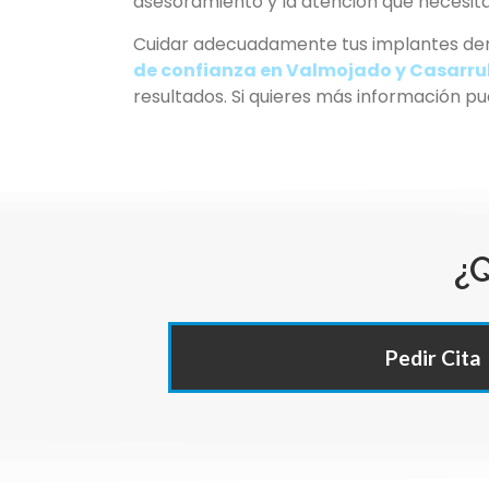
asesoramiento y la atención que necesit
Cuidar adecuadamente tus implantes dent
de confianza en Valmojado y Casarru
resultados. Si quieres más información p
¿Q
Pedir Cita