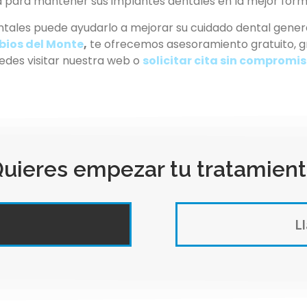
a para mantener sus implantes dentales en la mejor form
ales puede ayudarlo a mejorar su cuidado dental genera
bios del Monte
,
te ofrecemos asesoramiento gratuito, gr
uedes visitar nuestra web o
solicitar cita sin compromi
uieres empezar tu tratamient
Ll