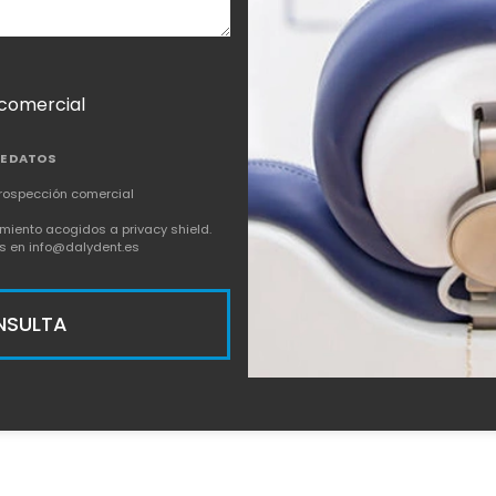
 comercial
E DATOS
prospección comercial
miento acogidos a privacy shield.
tos en info@dalydent.es
NSULTA