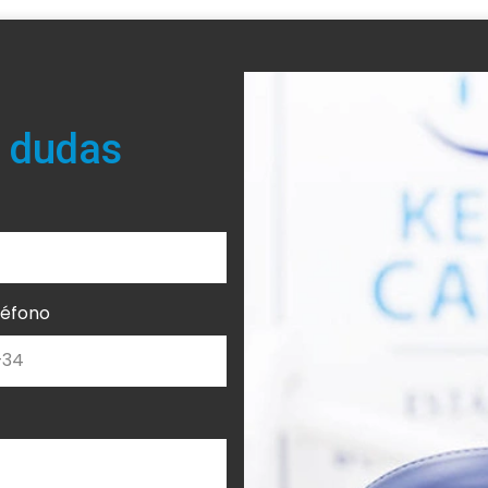
 dudas
léfono