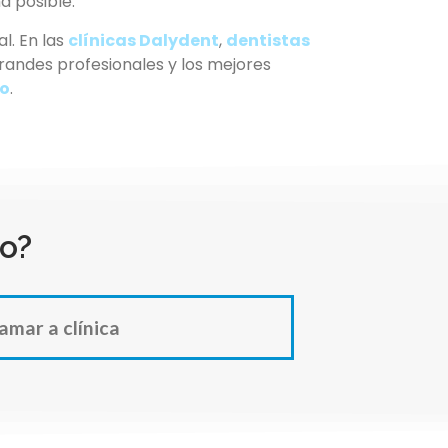
a posible.
l. En las
clínicas Dalydent
,
dentistas
andes profesionales y los mejores
so
.
o?
amar a clínica