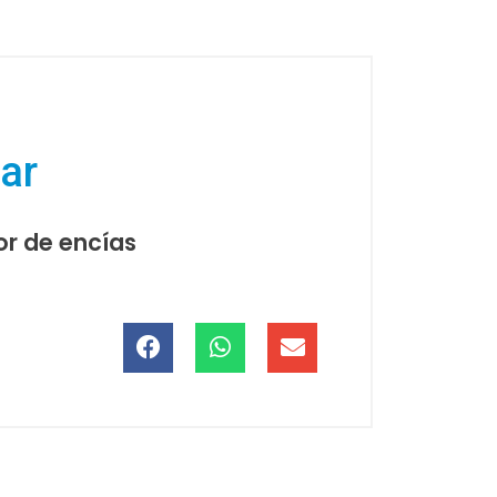
sar
or de encías