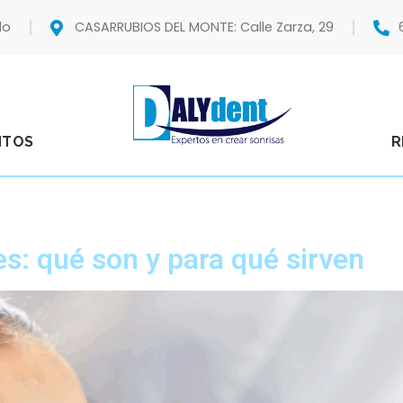
do
CASARRUBIOS DEL MONTE: Calle Zarza, 29
NTOS
R
es: qué son y para qué sirven